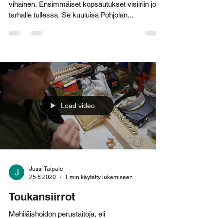
Vihaisia mehiläisiä
No, sattuihan se eteen. Vihainen pesä. Todella
vihainen. Ensimmäiset kopsautukset visiiriin jo
tarhalle tullessa. Se kuuluisa Pohjolan...
Load video
Jussi Taipale
25.6.2020
1 min käytetty lukemiseen