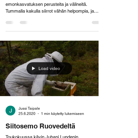
Toukansiirrot
Mehiläishoidon perustaitoja, eli
emonkasvatuksen perusteita ja välineitä.
Tummalla kakulla siirrot vähän helpompia, ja
kiinalaisella...
Load video
Jussi Taipale
25.6.2020
1 min käytetty lukemiseen