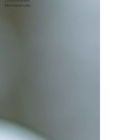
Luonnollinen
Mehiläishoito