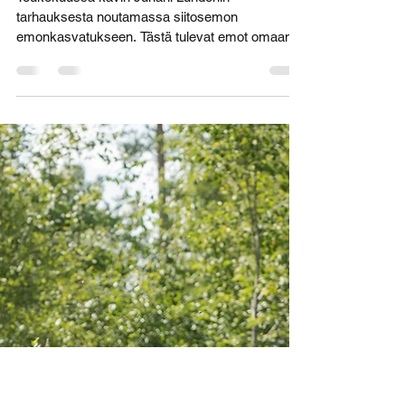
Siitosemo Ruovedeltä
Toukokuussa kävin Juhani Lundenin
tarhauksesta noutamassa siitosemon
emonkasvatukseen. Tästä tulevat emot omaan
tarhaukseen että...