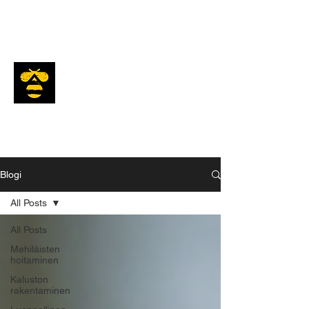
Mesiäinen
Blogi
All Posts
All Posts
Mehiläisten
hoitaminen
Kaluston
rakentaminen