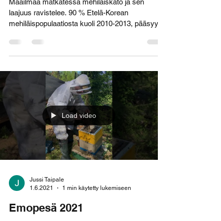
Ilmastonmuutos
Maailmaa matkatessa mehiläiskato ja sen
laajuus ravistelee. 90 % Etelä-Korean
mehiläispopulaatiosta kuoli 2010-2013, pääsyynä
sacbrood -...
Load video
Jussi Taipale
1.6.2021
1 min käytetty lukemiseen