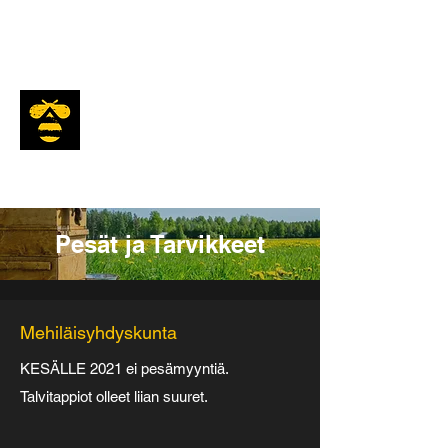
Mesiäinen
Pesät ja Tarvikkeet
Mehiläisyhdyskunta
KESÄLLE 2021 ei pesämyyntiä.
Talvitappiot olleet liian suuret.