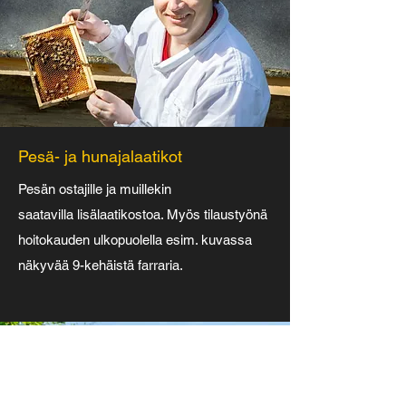
Pesä- ja hunajalaatikot
Pesän ostajille ja muillekin
saatavilla lisälaatikostoa. Myös tilaustyönä
hoitokauden ulkopuolella esim. kuvassa
näkyvää 9-kehäistä farraria.