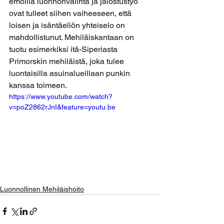
emoilla luonnonvalinta ja jalostustyö 
ovat tulleet siihen vaiheeseen, että 
loisen ja isäntäeliön yhteiselo on 
mahdollistunut. Mehiläiskantaan on 
tuotu esimerkiksi itä-Siperiasta 
Primorskin mehiläistä, joka tulee 
luontaisilla asuinalueillaan punkin 
kanssa toimeen.
https://www.youtube.com/watch?
v=poZ2862rJnI&feature=youtu.be
Luonnollinen Mehiläishoito