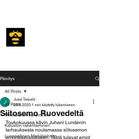
Mesiäinen
Päivitys
All Posts
Jussi Taipale
All Posts
25.6.2020
1 min käytetty lukemiseen
Siitosemo Ruovedeltä
Mehiläisten hoitaminen
Toukokuussa kävin Juhani Lundenin 
Kaluston rakentaminen
tarhauksesta noutamassa siitosemon 
Luonnollinen Mehiläishoito
emonkasvatukseen. Tästä tulevat emot 