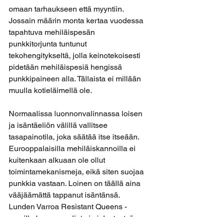
omaan tarhaukseen että myyntiin. 
Jossain määrin monta kertaa vuodessa 
tapahtuva mehiläispesän 
punkkitorjunta tuntunut 
tekohengitykseltä, jolla keinotekoisesti 
pidetään mehiläispesiä hengissä 
punkkipaineen alla. Tällaista ei millään 
muulla kotieläimellä ole. 
Normaalissa luonnonvalinnassa loisen 
ja isäntäeliön välillä vallitsee 
tasapainotila, joka säätää itse itseään. 
Eurooppalaisilla mehiläiskannoilla ei 
kuitenkaan alkuaan ole ollut 
toimintamekanismeja, eikä siten suojaa 
punkkia vastaan. Loinen on täällä aina 
vääjäämättä tappanut isäntänsä. 
Lunden Varroa Resistant Queens -