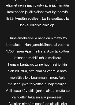
eläimet sen sijaan pystyvät lisääntymään
keskenään ja jälkeläiset ovat kykeneviä
lisääntymään edelleen. Lajilla saattaa olla
lisäksi erilaisia alalajeja.
Hunajamehiläisellä näitä on nimetty 25
kappaletta. Hunajamehiläinen sai vuonna
1758 nimen Apis mellifera. Apis tarkoittaa
latinassa mehiläistä ja mellifera
hunajankantajaa. Linné huomasi jonkin
ajan kuluttua, että nimi oli väärä ja antoi
mehiläiselle oikeamman nimen: Apis
mellifica, joka tarkoittaa hunajantekijää.
Mellifica:a käytettiin jonkin aikaa, mutta se
vaihdettiin takaisin alkuperäiseen.
Alalajien nimeämisessä se alalaji, joka