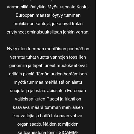
verran niitä löytyikin. Myös useasta Keski-
Euroopan maasta löytyy tumman
mehiläisen kantoja, jotka ovat kukin
eriytyneet ominaisuuksiltaan jonkin verran.
Nykyisten tumman mehiläisen perimää on
verrattu tuhat vuotta vanhojen fossiilien
genomiin ja tapahtuneet muutokset ovat
erittäin pieniä. Tämän uuden heräämisen
myötä tummaa mehiläistä on alettu
suojella ja jalostaa. Joissakin Euroopan
valtioissa kuten Ruotsi ja Irlanti on
kasvava määrä tumman mehiläisen
kasvattajia ja heillä tukenaan vahva
organisaatio. Näiden toimijoiden
kattojärjestönä toimii
SICAMM-