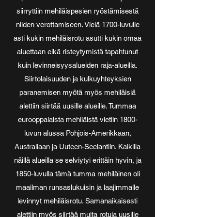
siirryttiin mehiläispesien ryöstämisestä
niiden verottamiseen. Vielä 1700-luvulle
asti kukin mehiläisrotu asutti kukin omaa
aluettaan eikä risteytymistä tapahtunut
kuin levinneisyysalueiden raja-alueilla.
Siirtolaisuuden ja kulkuyhteyksien
paranemisen myötä myös mehiläisiä
alettiin siirtää uusille alueille. Tummaa
eurooppalaista mehiläistä vietiin 1800-
luvun alussa Pohjois-Amerikkaan,
Australiaan ja Uuteen-Seelantiin. Kaikilla
näillä alueilla se selviytyi erittäin hyvin, ja
1850-luvulla tämä tumma mehiläinen oli
maailman runsaslukuisin ja laajimmalle
levinnyt mehiläisrotu. Samanaikaisesti
alettiin myös siirtää muita rotuja uusille