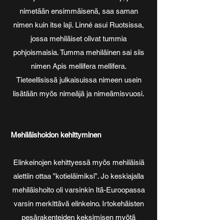
nimetään ensimmäisenä, saa saman
nimen kuin itse laji. Linné asui Ruotsissa,
jossa mehiläiset olivat tummia
pohjoismaisia. Tumma mehiläinen sai siis
nimen Apis mellifera mellifera.
Tieteellisissä julkaisuissa nimeen usein
lisätään myös nimeäjä ja nimeämisvuosi.
Mehiläishoidon kehittyminen
Elinkeinojen kehittyessä myös mehiläisiä
alettiin ottaa ”kotieläimiksi”. Jo keskiajalla
mehiläishoito oli varsinkin Itä-Euroopassa
varsin merkittävä elinkeino. Irtokehäisten
pesärakenteiden keksimisen myötä