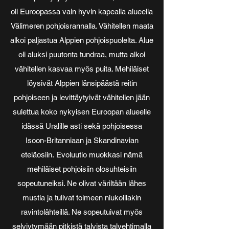
oli Euroopassa vain hyvin kapealla alueella
Välimeren pohjoisrannalla. Vähitellen maata
alkoi paljastua Alppien pohjoispuolelta. Alue
oli aluksi puutonta tundraa, mutta alkoi
vähitellen kasvaa myös puita. Mehiläiset
löysivät Alppien länsipäästä reitin
pohjoiseen ja levittäytyivät vähitellen jään
sulettua koko nykyisen Euroopan alueelle
idässä Uralille asti sekä pohjoisessa
Isoon-Britanniaan ja Skandinavian
eteläosiin. Evoluutio muokkasi nämä
mehiläiset pohjoisiin olosuhteisiin
sopeutuneiksi. Ne olivat väriltään lähes
mustia ja tulivat toimeen niukoillakin
ravintolähteillä. Ne sopeutuivat myös
selviytymään pitkistä talvista talvehtimalla