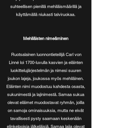
suhteellisen pienillä mehiläismäärillä ja
käyttämällä niukasti talviruokaa.
Mehiläisten nimeäminen
Ruotsalainen luonnontieteilijä Carl von
Linné loi 1700-luvulla kasvien ja eläinten
luokittelujärjestelmän ja nimesi suuren
joukon lajeja, joukossa myös mehiläinen.
Eläinten nimi muodostuu kahdesta osasta,
sukunimestä ja lajinimestä. Samaa sukua
olevat eläimet muodostavat ryhmän, joilla
on samoja ominaisuuksia, mutta ne eivät
tavallisesti pysty saamaan keskenään
elinkelpoisia jälkeläisiä. Samaa lajia olevat