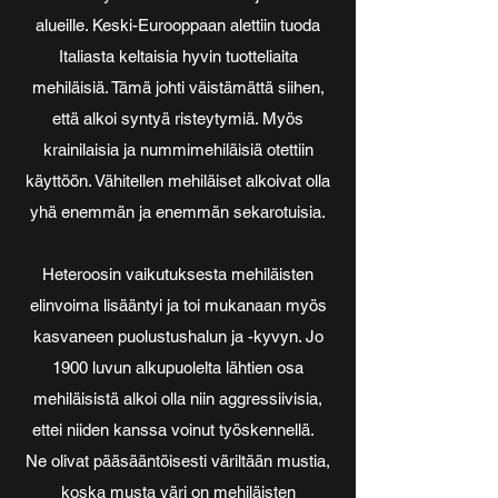
alueille. Keski-Eurooppaan alettiin tuoda
Italiasta keltaisia hyvin tuotteliaita
mehiläisiä. Tämä johti väistämättä siihen,
että alkoi syntyä risteytymiä. Myös
krainilaisia ja nummimehiläisiä otettiin
käyttöön. Vähitellen mehiläiset alkoivat olla
yhä enemmän ja enemmän sekarotuisia.
Heteroosin vaikutuksesta mehiläisten
elinvoima lisääntyi ja toi mukanaan myös
kasvaneen puolustushalun ja -kyvyn. Jo
1900 luvun alkupuolelta lähtien osa
mehiläisistä alkoi olla niin aggressiivisia,
ettei niiden kanssa voinut työskennellä.
Ne olivat pääsääntöisesti väriltään mustia,
koska musta väri on mehiläisten