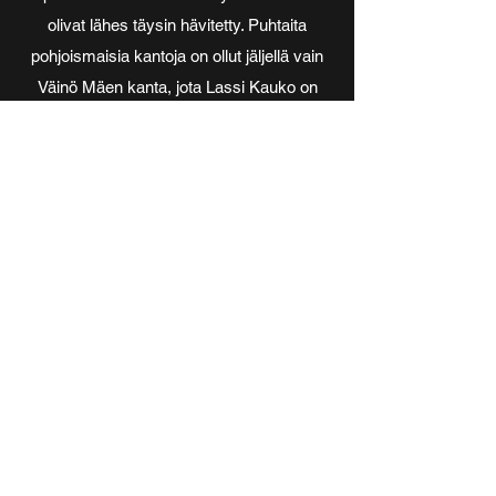
olivat lähes täysin hävitetty. Puhtaita
pohjoismaisia kantoja on ollut jäljellä vain
Väinö Mäen kanta, jota Lassi Kauko on
ansiokkaasti pitänyt yllä. Sekin on
nyttemmin sulautunut muihin
pohjoismaisiin kantoihin, koska hyvin
pienen populaation säilyttäminen on
mehiläisin sisäsiittoisuusominaisuudesta
johtuen mahdotonta. Muut Suomessa tällä
hetkellä olevat tumman mehiläisen kannat
ovat peräisin Ruotsista ja Irlannista.
Miksi tummia mehiläisiä?
Pohjoismaisen tumman mehiläisen