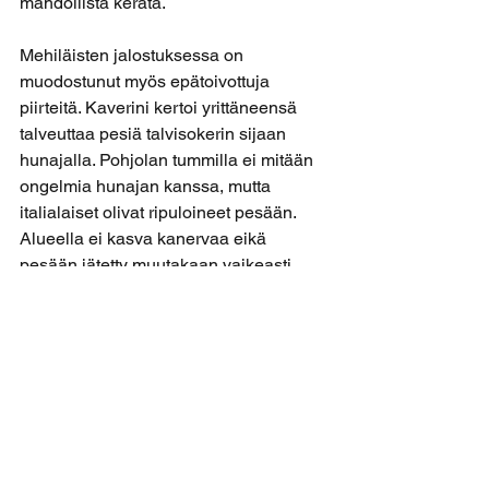
mahdollista kerätä.
Mehiläisten jalostuksessa on 
muodostunut myös epätoivottuja 
piirteitä. Kaverini kertoi yrittäneensä 
talveuttaa pesiä talvisokerin sijaan 
hunajalla. Pohjolan tummilla ei mitään 
ongelmia hunajan kanssa, mutta 
italialaiset olivat ripuloineet pesään. 
Alueella ei kasva kanervaa eikä 
pesään jätetty muutakaan vaikeasti 
sulavaa tavaraa. Tämä kuulostaa 
samantyyppiseltä ylijalostukselta kuin 
mitä on tehty muillekin kotieläimille ja 
lemmikeille. Jos mehiläiset eivät pysty 
enää käyttämään ruokanaan sitä 
luontaisinta eli hunajaa, niin onko taas 
menty turhamaisuus ja ahneus edellä 
eläinten terveyden ja hyvinvoinnin 