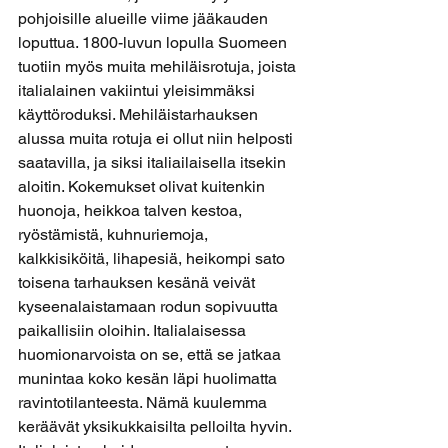
pohjoisille alueille viime jääkauden 
loputtua. 1800-luvun lopulla Suomeen 
tuotiin myös muita mehiläisrotuja, joista 
italialainen vakiintui yleisimmäksi 
käyttöroduksi. Mehiläistarhauksen 
alussa muita rotuja ei ollut niin helposti 
saatavilla, ja siksi italiailaisella itsekin 
aloitin. Kokemukset olivat kuitenkin 
huonoja, heikkoa talven kestoa, 
ryöstämistä, kuhnuriemoja, 
kalkkisiköitä, lihapesiä, heikompi sato 
toisena tarhauksen kesänä veivät 
kyseenalaistamaan rodun sopivuutta 
paikallisiin oloihin. Italialaisessa 
huomionarvoista on se, että se jatkaa 
munintaa koko kesän läpi huolimatta 
ravintotilanteesta. Nämä kuulemma 
keräävät yksikukkaisilta pelloilta hyvin. 