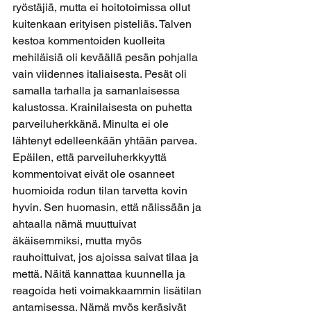
ryöstäjiä, mutta ei hoitotoimissa ollut 
kuitenkaan erityisen pisteliäs. Talven 
kestoa kommentoiden kuolleita 
mehiläisiä oli keväällä pesän pohjalla 
vain viidennes italiaisesta. Pesät oli 
samalla tarhalla ja samanlaisessa 
kalustossa. Krainilaisesta on puhetta 
parveiluherkkänä. Minulta ei ole 
lähtenyt edelleenkään yhtään parvea. 
Epäilen, että parveiluherkkyyttä 
kommentoivat eivät ole osanneet 
huomioida rodun tilan tarvetta kovin 
hyvin. Sen huomasin, että nälissään ja 
ahtaalla nämä muuttuivat 
äkäisemmiksi, mutta myös 
rauhoittuivat, jos ajoissa saivat tilaa ja 
mettä. Näitä kannattaa kuunnella ja 
reagoida heti voimakkaammin lisätilan 
antamisessa. Nämä myös keräsivät 