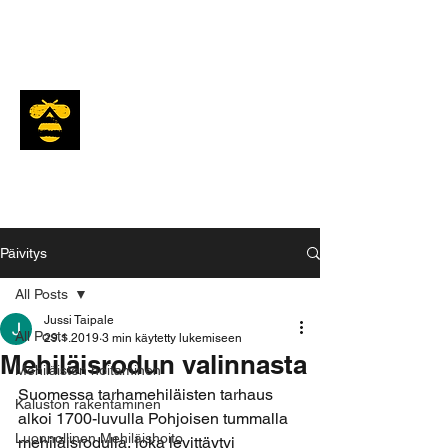
Mesiäinen
Päivitys
All Posts
Jussi Taipale
All Posts
29.1.2019
3 min käytetty lukemiseen
Mehiläisrodun valinnasta
Mehiläisten hoitaminen
Suomessa tarhamehiläisten tarhaus 
Kaluston rakentaminen
alkoi 1700-luvulla Pohjoisen tummalla 
Luonnollinen Mehiläishoito
mehiläisrodulla, joka levittäytyi 