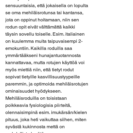
sensuuntaisia, että jokaisella on lopulta 
se oma mehiläisrotunsa tai kantansa, 
jota on oppinut hoitamaan, niin sen 
rodun opit eivät välttämättä kaikki 
täysin sovellu toiselle. Esim. italiainen 
on kuulemma muita taipuvaisempi 2-
emokuntiin. Kaikilla roduilla saa 
ymmärtääkseni hunajantuotannosta 
kannattavaa, mutta rotujen käyttöä voi 
myös miettiä niin, että tietyt rodut 
sopivat tietyille kasvillisuustyypeille 
paremmin, ja optimoida mehiläisrotujen 
ominaisuudet hyödykseen. 
Mehiläisroduilla on toisistaan 
poikkeavia fysiologisia piirteitä, 
olennaisimpinä esim. imukärsän/kielen 
pituus, joka heti vaikuttaa siihen, miten 
syvästä kukinnosta mettä on 