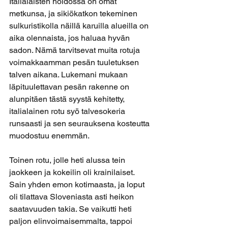
Italialaisten hoidossa on omat 
metkunsa, ja sikiökatkon tekeminen 
sulkuristikolla näillä karuilla alueilla on 
aika olennaista, jos haluaa hyvän 
sadon. Nämä tarvitsevat muita rotuja 
voimakkaamman pesän tuuletuksen 
talven aikana. Lukemani mukaan 
läpituulettavan pesän rakenne on 
alunpitäen tästä syystä kehitetty, 
italialainen rotu syö talvesokeria 
runsaasti ja sen seurauksena kosteutta 
muodostuu enemmän.
Toinen rotu, jolle heti alussa tein 
jaokkeen ja kokeilin oli krainilaiset. 
Sain yhden emon kotimaasta, ja loput 
oli tilattava Sloveniasta asti heikon 
saatavuuden takia. Se vaikutti heti 
paljon elinvoimaisemmalta, tappoi 