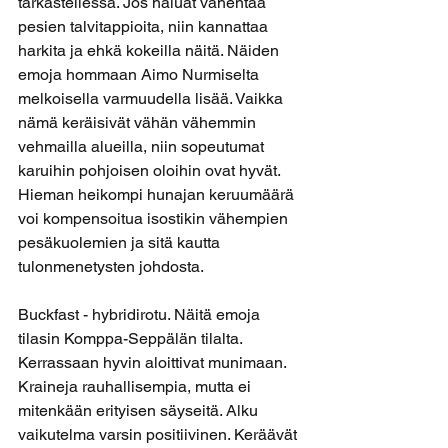
tarkastellessa. Jos haluat vähentää 
pesien talvitappioita, niin kannattaa 
harkita ja ehkä kokeilla näitä. Näiden 
emoja hommaan Aimo Nurmiselta 
melkoisella varmuudella lisää. Vaikka 
nämä keräisivät vähän vähemmin 
vehmailla alueilla, niin sopeutumat 
karuihin pohjoisen oloihin ovat hyvät. 
Hieman heikompi hunajan keruumäärä 
voi kompensoitua isostikin vähempien 
pesäkuolemien ja sitä kautta 
tulonmenetysten johdosta.
Buckfast - hybridirotu. Näitä emoja 
tilasin Komppa-Seppälän tilalta. 
Kerrassaan hyvin aloittivat munimaan. 
Kraineja rauhallisempia, mutta ei 
mitenkään erityisen säyseitä. Alku 
vaikutelma varsin positiivinen. Keräävät 