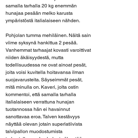
samalla tarhalla 20 kg enemmän 
hunajaa pesään melko karusta 
ympäristöstä italialaiseen nähden.
Pohjolan tumma mehiläinen. Näitä sain 
viime syksynä hankittua 2 pesää. 
Vanhemmat tarhaajat kovasti varoittivat 
niiden äkäisyydestä, mutta 
todellisuudessa ne ovat ainoat pesät, 
joita voisi kuvitella hoitavansa ilman 
suojavarusteita. Säyseimmät pesät, 
mitä minulla on. Kaveri, jolta ostin 
kommentoi, että samalla tarhalla 
italialaiseen verrattuna hunajan 
tuotannossa hän ei havainnut 
sanottavaa eroa. Talven kestävyys 
näyttää olevan jotain superlatiivista 
talvipallon muodostumista 