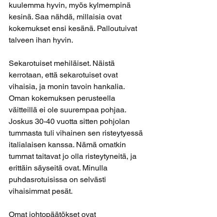
kuulemma hyvin, myös kylmempinä 
kesinä. Saa nähdä, millaisia ovat 
kokemukset ensi kesänä. Palloutuivat 
talveen ihan hyvin.
Sekarotuiset mehiläiset. Näistä 
kerrotaan, että sekarotuiset ovat 
vihaisia, ja monin tavoin hankalia. 
Oman kokemuksen perusteella 
väitteillä ei ole suurempaa pohjaa. 
Joskus 30-40 vuotta sitten pohjolan 
tummasta tuli vihainen sen risteytyessä 
italialaisen kanssa. Nämä omatkin 
tummat taitavat jo olla risteytyneitä, ja 
erittäin säyseitä ovat. Minulla 
puhdasrotuisissa on selvästi 
vihaisimmat pesät.
Omat johtopäätökset ovat 