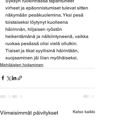
Syksyn ruokinnassa tapahtuneet 
virheet ja epäonnistumiset tulevat sitten 
näkymään pesäkuolemina. Yksi pesä 
toistaiseksi löytynyt kuolleena 
häirinnän, hiljaisen ryöstön 
heikentämänä ja nälkiintyneenä, vaikka 
ruokaa pesässä olisi vielä ollutkin. 
Tiaiset ja tikat syyllisinä häirintään, 
suojaaminen jäi liian myöhäiseksi.
Mehiläisten hoitaminen
Katso kaikki
Viimeisimmät päivitykset