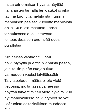
mutta erinomaisen hyvältä näyttää. 
Italialaisten tarhalla lentoaukot jo aika 
täynnä kuollutta mehiläistä. Tumman 
mehiläisen pesissä kuollutta mehiläistä 
ehkä 1/5 niistä määristä. Tässä 
tapauksessa ei ollut tarvetta 
lentoaukkoa sen enempää edes 
puhdistaa.
Kraineissa vastaan tuli pari 
nälkiintynyttä ja erittäin vihaista pesää, 
ja siksikin pidän suojapukua 
varmuuden vuoksi talvitöissäkin. 
Talvitappioden määrä ei ole vielä 
tiedossa, mutta tässä vaiheessa 
näyttää talvehtiminen vielä hyvältä, kun 
nyt maaliskuussa nälkiintyneet saivat 
lisäruokaa sokeritaikinan muodossa. 