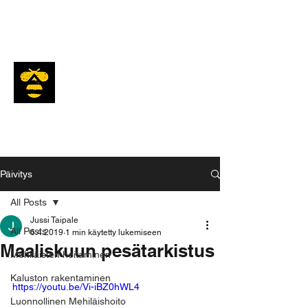
Mesiäinen
Päivitys
All Posts
Jussi Taipale
All Posts
6.4.2019
1 min käytetty lukemiseen
Maaliskuun pesätarkistus
Mehiläisten hoitaminen
Kaluston rakentaminen
https://youtu.be/Vi-iBZ0hWL4
Luonnollinen Mehiläishoito