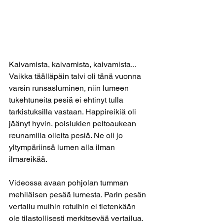
Kaivamista, kaivamista, kaivamista... 
Vaikka täälläpäin talvi oli tänä vuonna 
varsin runsasluminen, niin lumeen 
tukehtuneita pesiä ei ehtinyt tulla 
tarkistuksilla vastaan. Happireikiä oli 
jäänyt hyvin, poislukien peltoaukean 
reunamilla olleita pesiä. Ne oli jo 
yltympäriinsä lumen alla ilman 
ilmareikää.
Videossa avaan pohjolan tumman 
mehiläisen pesää lumesta. Parin pesän 
vertailu muihin rotuihin ei tietenkään 
ole tilastollisesti merkitsevää vertailua, 